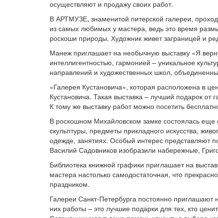
осуществляют и продажу своих работ.
В АРТМУЗЕ, знаменитой питерской галереи, проход
из самых любимых у мастера, ведь это время размы
роскоши природы. Художник живет заграницей и ред
Манеж приглашает на необычную выставку «Я верну
интеллигентностью, гармонией – уникальное культ
направлений и художественных школ, объединенных
«Галерея Кустановича», которая расположена в це
Кустановича. Такая выставка – лучший подарок от 
К тому же выставку работ можно посетить бесплатн
В роскошном Михайловском замке состоялась еще 
скульптуры, предметы прикладного искусства, живо
одежде, занятиях. Особый интерес представляют п
Василий Садовников изобразили набережные, Григо
Библиотека книжной графики приглашает на выставк
мастера настолько самодостаточная, что прекрасн
праздником.
Галереи Санкт-Петербурга постоянно приглашают н
них работы – это лучшие подарки для тех, кто цен