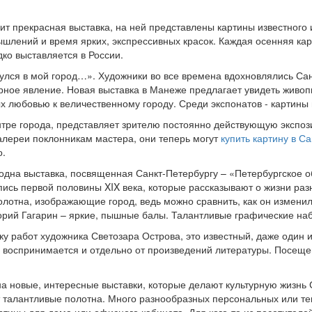
ит прекрасная выставка, на ней представлены картины известного
шлений и время ярких, экспрессивных красок. Каждая осенняя кар
ко выставляется в России.
лся в мой город…». Художники во все времена вдохновлялись Санк
урное явление. Новая выставка в Манеже предлагает увидеть живоп
 любовью к величественному городу. Среди экспонатов - картины 
нтре города, представляет зрителю постоянно действующую экспо
галереи поклонникам мастера, они теперь могут
купить картину в С
о.
одна выставка, посвященная Санкт-Петербургу – «Петербургское 
пись первой половины XIX века, которые рассказывают о жизни раз
олотна, изображающие город, ведь можно сравнить, как он измени
рий Гагарин – яркие, пышные балы. Талантливые графические набр
у работ художника Светозара Острова, это известный, даже один и
о воспринимается и отдельно от произведений литературы. Посещ
а новые, интересные выставки, которые делают культурную жизнь
ит талантливые полотна. Много разнообразных персональных или те