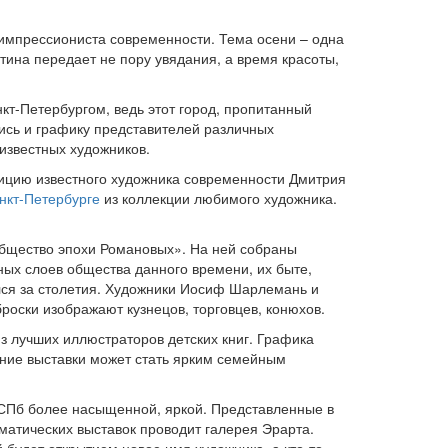
 импрессиониста современности. Тема осени – одна
тина передает не пору увядания, а время красоты,
т-Петербургом, ведь этот город, пропитанный
ись и графику представителей различных
известных художников.
зицию известного художника современности Дмитрия
анкт-Петербурге
из коллекции любимого художника.
общество эпохи Романовых». На ней собраны
ных слоев общества данного времени, их быте,
лся за столетия. Художники Иосиф Шарлемань и
оски изображают кузнецов, торговцев, конюхов.
з лучших иллюстраторов детских книг. Графика
ение выставки может стать ярким семейным
 СПб более насыщенной, яркой. Представленные в
матических выставок проводит галерея Эрарта.