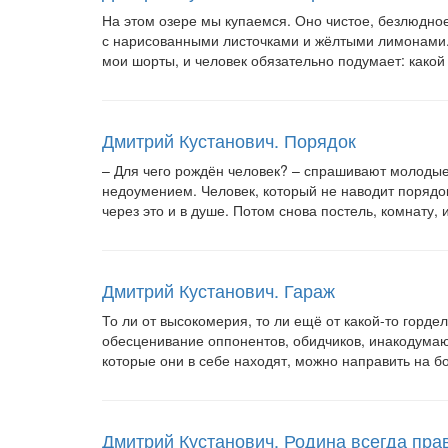
На этом озере мы купаемся. Оно чистое, безлюдно
с нарисованными листочками и жёлтыми лимонами. Е
мои шорты, и человек обязательно подумает: како
Дмитрий Кустанович. Порядок
– Для чего рождён человек? – спрашивают молодые 
недоумением. Человек, который не наводит порядок,
через это и в душе. Потом снова постель, комнату, 
Дмитрий Кустанович. Гараж
То ли от высокомерия, то ли ещё от какой-то горде
обесценивание оппонентов, обидчиков, инакодумающ
которые они в себе находят, можно направить на 
Дмитрий Кустанович. Родина всегда пра