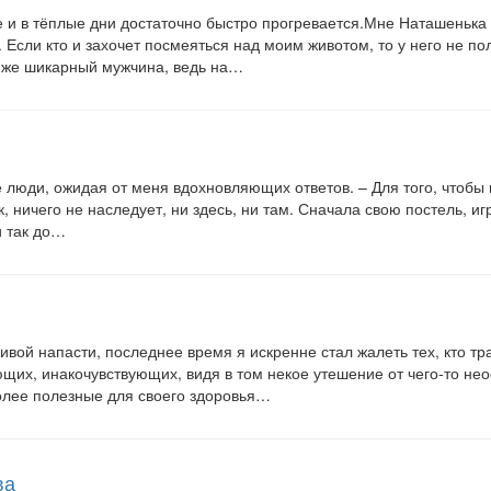
е и в тёплые дни достаточно быстро прогревается.Мне Наташеньк
сли кто и захочет посмеяться над моим животом, то у него не пол
й же шикарный мужчина, ведь на…
люди, ожидая от меня вдохновляющих ответов. – Для того, чтобы 
 ничего не наследует, ни здесь, ни там. Сначала свою постель, игр
и так до…
ливой напасти, последнее время я искренне стал жалеть тех, кто 
их, инакочувствующих, видя в том некое утешение от чего-то нео
более полезные для своего здоровья…
ва