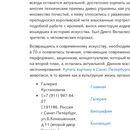
всегда останется актуальной, достаточно оценить 
многие технические приемы давно утрачены, как ут
множество почестей, к нему относились с уважением
преподносил королевской чете изысканные портре
подобной работе с иронией, внося некоторую изде
вошедших в историю искусства, был Диего Веласке
зрителю о человеческих пороках.
Возвращаясь к современному искусству, необходим
в 70-х появлялись течения, отвечающие современн
перформанс, акционизм, концептуализм, который м
на второй план, а осталась актуальной. Данное ма
экспонирования.
Купить картину в Санкт-Петербург
живописи, в то время как в культурную жизнь орга
Галерея
Главная
Кустановича
+7 (911) 947-84-
Галерея
27
191186, Россия
Биография
г.Санкт-Петербург,
ул.Б.Конюшенная,
Коллекция
д.11 (второй двор