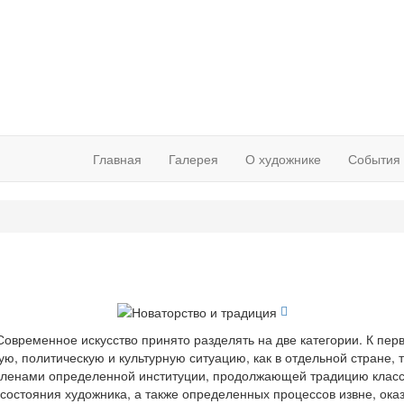
Главная
Галерея
О художнике
События
овременное искусство принято разделять на две категории. К перв
, политическую и культурную ситуацию, как в отдельной стране, т
я членами определенной институции, продолжающей традицию клас
состояния художника, а также определенных процессов извне, ока