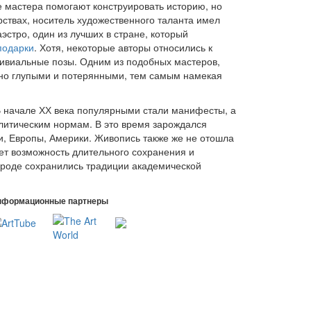
е мастера помогают конструировать историю, но
рствах, носитель художественного таланта имел
эстро, один из лучших в стране, который
подарки
. Хотя, некоторые авторы относились к
ривиальные позы. Одним из подобных мастеров,
очно глупыми и потерянными, тем самым намекая
 В начале ХХ века популярными стали манифесты, а
литическим нормам. В это время зарождался
и, Европы, Америки. Живопись также же не отошла
яет возможность длительного сохранения и
городе сохранились традиции академической
нформационные партнеры