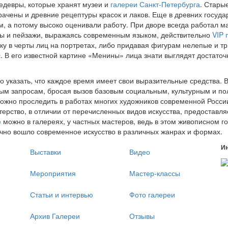
шедевры, которые хранят музеи и
галереи Санкт-Петербурга
. Стары
рачены и древние рецептуры красок и лаков. Еще в древних госуда
, а потому высоко оценивали работу. При дворе всегда работал ма
ты и пейзажи, выражаясь современным языком, действительно
VIP 
вку в черты лиц на портретах, либо придавая фигурам нелепые и т
с. В его известной картине «Менины» лица знати выглядят достат
о указать, что каждое время имеет свои выразительные средства.
ым запросам, бросая вызов базовым социальным, культурным и по
ожно проследить в работах многих художников современной Росси
стерство, в отличии от перечисленных видов искусства, предоставл
е
можно в галереях, у частных мастеров, ведь в этом живописном 
нично вошло современное искусство в различных жанрах и формах.
И
Выставки
Видео
Мероприятия
Мастер-классы
Статьи и интервью
Фото галереи
Архив Галереи
Отзывы