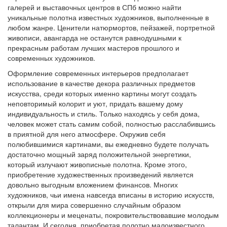
галерей и выставочных центров в СПб можно найти
уникальные полотна известных художников, выполненные в
любом жанре. Ценители натюрмортов, пейзажей, портретной
живописи, авангарда не останутся равнодушными к
прекрасным работам лучших мастеров прошлого и
современных художников.
Оформление современных интерьеров предполагает
использование в качестве декора различных предметов
искусства, среди которых именно картины могут создать
неповторимый колорит и уют, придать вашему дому
индивидуальность и стиль. Только находясь у себя дома,
человек может стать самим собой, полностью расслабившись
в приятной для него атмосфере. Окружив себя
полюбившимися картинами, вы ежедневно будете получать
достаточно мощный заряд положительной энергетики,
который излучают живописные полотна. Кроме этого,
приобретение художественных произведений является
довольно выгодным вложением финансов. Многих
художников, чьи имена навсегда вписаны в историю искусств,
открыли для мира совершенно случайным образом
коллекционеры и меценаты, покровительствовавшие молодым
талантам. И сегодня, приобретая полотно малоизвестного