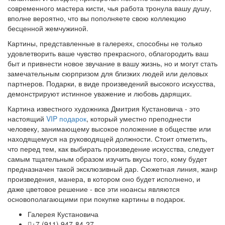
современного мастера кисти, чья работа тронула вашу душу,
вполне вероятно, что вы пополняете свою коллекцию
бесценной жемчужиной.
Картины, представленные в галереях, способны не только
удовлетворить ваше чувство прекрасного, облагородить ваш
быт и привнести новое звучание в вашу жизнь, но и могут стать
замечательным сюрпризом для близких людей или деловых
партнеров. Подарки, в виде произведений высокого искусства,
демонстрируют истинное уважение и любовь дарящих.
Картина известного художника Дмитрия Кустановича - это
настоящий
VIP подарок
, который уместно преподнести
человеку, занимающему высокое положение в обществе или
находящемуся на руководящей должности. Стоит отметить,
что перед тем, как выбирать произведение искусства, следует
самым тщательным образом изучить вкусы того, кому будет
предназначен такой эксклюзивный дар. Сюжетная линия, жанр
произведения, манера, в котором оно будет исполнено, и
даже цветовое решение - все эти нюансы являются
основополагающими при покупке картины в подарок.
Галерея Кустановича
+7 (911) 947-84-27