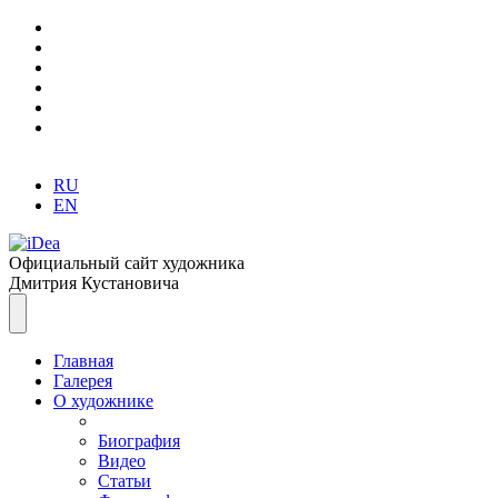
RU
EN
Официальный сайт художника
Дмитрия Кустановича
Главная
Галерея
О художнике
Биография
Видео
Статьи