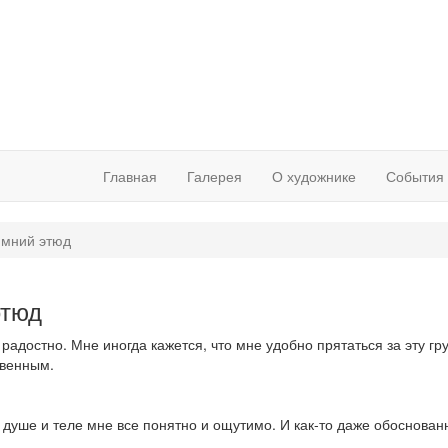
Главная
Галерея
О художнике
События
имний этюд
этюд
е радостно. Мне иногда кажется, что мне удобно прятаться за эту 
ственным.
 душе и теле мне все понятно и ощутимо. И как-то даже обоснован