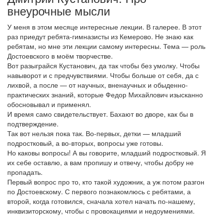
внеурочные мысли
У меня в этом месяце интересные лекции. В галерее. В этот
раз приедут ребята-гимназисты из Кемерово. Не знаю как
ребятам, но мне эти лекции самому интересны. Тема — роль
Достоевского в моём творчестве.
Вот разыграйся Кустанович, да так чтобы без умолку. Чтобы
навыворот и с предчувствиями. Чтобы больше от себя, да с
лихвой, а после — от научных, вненаучных и обыденно-
практических знаний, которые Федор Михайлович изысканно
обосновывал и применял.
И время само свидетельствует. Бахают во дворе, как бы в
подтверждение.
Так вот нельзя пока так. Во-первых, детки — младший
подростковый, а во-вторых, вопросы уже готовы.
Но каковы вопросы! А вы говорите, младший подростковый. Я
их себе оставлю, а вам пропишу и отвечу, чтобы добру не
пропадать.
Первый вопрос про то, кто такой художник, а уж потом разгон
по Достоевскому. С первого познакомлюсь с ребятами, а
второй, когда готовился, сначала хотел начать по-нашему,
инквизиторскому, чтобы с провокациями и недоумениями.