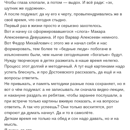
Чтобы глаза хлопали, а потом — выдох. И всё ради: «эх,
шутник же художник».
А после подумал: да ну его к черту, провыпендривались же в
своё время, что сегодня стыдно.
Первый раз в жизни просто и серьезно захотелось.
Вот и начну со сформировавшегося «слога» Макара
Алексеевича Девушкина. И про Варвар Алексеевн немного.
Вот Федор Михайлович с этого же и начал себя и нас
формировать, тем более те «бедные люди» побогаче в
изъяснениях были, чем нынче сегодняшние «богатые» будут.
Нужду творческую в детях разжигать в наше время нелегко.
Процесс этот долгий и методичный. А тут ещё картинами надо
успеть блеснуть, и про Достоевского рассказать, да ещё и на
вопросы ответить.
Не привыкать, и память методики разные пока сохраняет, но я
вот о чём подумал: а не записывать ли сначала видео-лекции,
и накануне раздать их ребятам, чтобы заранее послушали, а
при встрече только картины вживую показать, и на вопросы
ответить. А так что успеешь? Они только восхитятся, рот
откроют да думать начнут. Да и то в самолёте.
Деткам время не только на обед и сон надо давать, но и на
мысль.
Я очень за это.