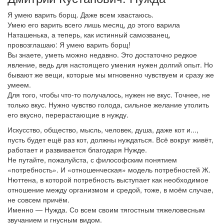
Я умею варить борщ. Даже всем хвастаюсь.
Умею его варить всего лишь месяц, до этого варила
Наташенька, а теперь, как истинный самозванец,
провозглашаю: Я умею варить борщ!
Вы знаете, уметь можно недавно. Это достаточно редкое
явление, ведь для настоящего умения нужен долгий опыт. Но
бывают же вещи, которые мы мгновенно чувствуем и сразу же
умеем.
Для того, чтобы что-то получалось, нужен не вкус. Точнее, не
только вкус. Нужно чувство голода, сильное желание утолить
его вкусно, перерастающие в нужду.
Искусство, общество, мысль, человек, душа, даже кот и...,
пусть будет ещё раз кот, должны нуждаться. Всё вокруг живёт,
работает и развивается благодаря Нужде.
Не путайте, пожалуйста, с философским понятием
«потребность». И «отношенческая» модель потребностей Ж.
Нюттена, в которой потребность выступает как необходимое
отношение между организмом и средой, тоже, в моём случае,
не совсем причём.
Именно — Нужда. Со всем своим тягостным тяжеловесным
звучанием и гнусным видом.