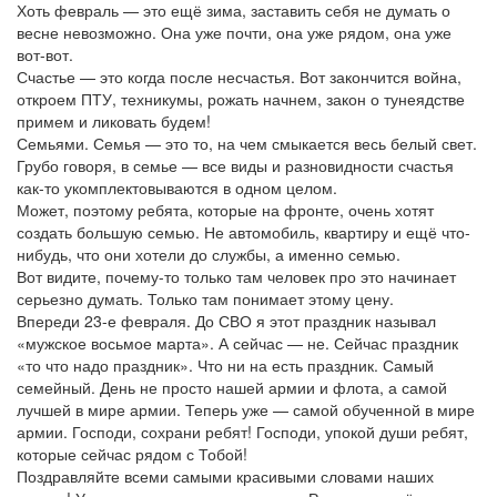
Хоть февраль — это ещё зима, заставить себя не думать о
весне невозможно. Она уже почти, она уже рядом, она уже
вот-вот.
Счастье — это когда после несчастья. Вот закончится война,
откроем ПТУ, техникумы, рожать начнем, закон о тунеядстве
примем и ликовать будем!
Семьями. Семья — это то, на чем смыкается весь белый свет.
Грубо говоря, в семье — все виды и разновидности счастья
как-то укомплектовываются в одном целом.
Может, поэтому ребята, которые на фронте, очень хотят
создать большую семью. Не автомобиль, квартиру и ещё что-
нибудь, что они хотели до службы, а именно семью.
Вот видите, почему-то только там человек про это начинает
серьезно думать. Только там понимает этому цену.
Впереди 23-е февраля. До СВО я этот праздник называл
«мужское восьмое марта». А сейчас — не. Сейчас праздник
«то что надо праздник». Что ни на есть праздник. Самый
семейный. День не просто нашей армии и флота, а самой
лучшей в мире армии. Теперь уже — самой обученной в мире
армии. Господи, сохрани ребят! Господи, упокой души ребят,
которые сейчас рядом с Тобой!
Поздравляйте всеми самыми красивыми словами наших