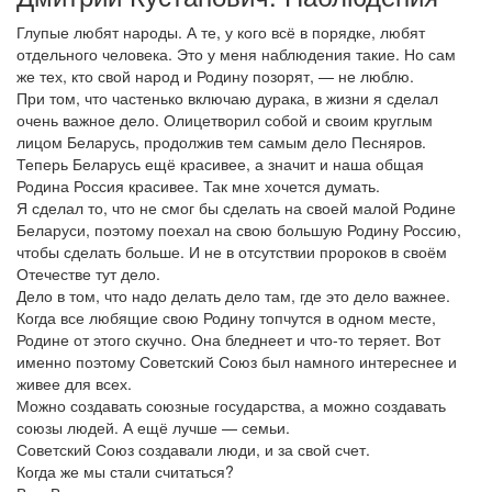
Глупые любят народы. А те, у кого всё в порядке, любят
отдельного человека. Это у меня наблюдения такие. Но сам
же тех, кто свой народ и Родину позорят, — не люблю.
При том, что частенько включаю дурака, в жизни я сделал
очень важное дело. Олицетворил собой и своим круглым
лицом Беларусь, продолжив тем самым дело Песняров.
Теперь Беларусь ещё красивее, а значит и наша общая
Родина Россия красивее. Так мне хочется думать.
Я сделал то, что не смог бы сделать на своей малой Родине
Беларуси, поэтому поехал на свою большую Родину Россию,
чтобы сделать больше. И не в отсутствии пророков в своём
Отечестве тут дело.
Дело в том, что надо делать дело там, где это дело важнее.
Когда все любящие свою Родину топчутся в одном месте,
Родине от этого скучно. Она бледнеет и что-то теряет. Вот
именно поэтому Советский Союз был намного интереснее и
живее для всех.
Можно создавать союзные государства, а можно создавать
союзы людей. А ещё лучше — семьи.
Советский Союз создавали люди, и за свой счет.
Когда же мы стали считаться?