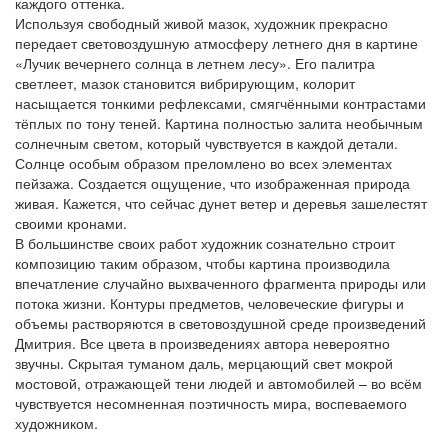
каждого оттенка.
Используя свободный живой мазок, художник прекрасно
передает световоздушную атмосферу летнего дня в картине
«Лучик вечернего солнца в летнем лесу». Его палитра
светлеет, мазок становится вибрирующим, колорит
насыщается тонкими рефлексами, смягчёнными контрастами
тёплых по тону теней. Картина полностью залита необычным
солнечным светом, который чувствуется в каждой детали.
Солнце особым образом преломлено во всех элементах
пейзажа. Создается ощущение, что изображенная природа
живая. Кажется, что сейчас дунет ветер и деревья зашелестят
своими кронами.
В большинстве своих работ художник сознательно строит
композицию таким образом, чтобы картина производила
впечатление случайно выхваченного фрагмента природы или
потока жизни. Контуры предметов, человеческие фигуры и
объемы растворяются в световоздушной среде произведений
Дмитрия. Все цвета в произведениях автора невероятно
звучны. Скрытая туманом даль, мерцающий свет мокрой
мостовой, отражающей тени людей и автомобилей – во всём
чувствуется несомненная поэтичность мира, воспеваемого
художником.