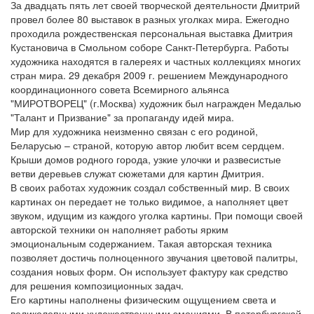
За двадцать пять лет своей творческой деятельности Дмитрий
провел более 80 выставок в разных уголках мира. Ежегодно
проходила рождественская персональная выставка Дмитрия
Кустановича в Смольном соборе Санкт-Петербурга. Работы
художника находятся в галереях и частных коллекциях многих
стран мира. 29 декабря 2009 г. решением Международного
координационного совета Всемирного альянса
"МИРОТВОРЕЦ" (г.Москва) художник был награжден Медалью
"Талант и Призвание" за пропаганду идей мира.
Мир для художника неизменно связан с его родиной,
Беларусью – страной, которую автор любит всем сердцем.
Крыши домов родного города, узкие улочки и развесистые
ветви деревьев служат сюжетами для картин Дмитрия.
В своих работах художник создал собственный мир. В своих
картинах он передает не только видимое, а наполняет цвет
звуком, идущим из каждого уголка картины. При помощи своей
авторской техники он наполняет работы ярким
эмоциональным содержанием. Такая авторская техника
позволяет достичь полноценного звучания цветовой палитры,
создания новых форм. Он использует фактуру как средство
для решения композиционных задач.
Его картины наполнены физическим ощущением света и
великолепными художественными эмоциями. В петербургской