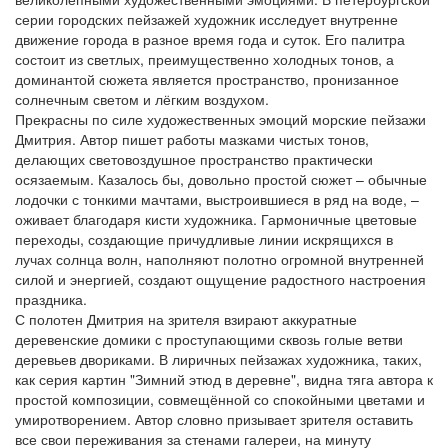
серии городских пейзажей художник исследует внутренне
движение города в разное время года и суток. Его палитра
состоит из светлых, преимущественно холодных тонов, а
доминантой сюжета является пространство, пронизанное
солнечным светом и лёгким воздухом.
Прекрасны по силе художественных эмоций морские пейзажи
Дмитрия. Автор пишет работы мазками чистых тонов,
делающих световоздушное пространство практически
осязаемым. Казалось бы, довольно простой сюжет – обычные
лодочки с тонкими мачтами, выстроившиеся в ряд на воде, –
оживает благодаря кисти художника. Гармоничные цветовые
переходы, создающие причудливые линии искрящихся в
лучах солнца волн, наполняют полотно огромной внутренней
силой и энергией, создают ощущение радостного настроения
праздника.
С полотен Дмитрия на зрителя взирают аккуратные
деревенские домики с проступающими сквозь голые ветви
деревьев двориками. В лиричных пейзажах художника, таких,
как серия картин "Зимний этюд в деревне", видна тяга автора к
простой композиции, совмещённой со спокойными цветами и
умиротворением. Автор словно призывает зрителя оставить
все свои переживания за стенами галереи, на минуту