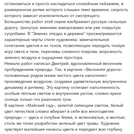
остановиться и просто насладиться спокойным пейзажем, в
размеренном ритме которого слышен темп времени, скорость
которого зависит исключительно от смотрящего.
Большинство работ этой серии изображает русскую сельскую
дорогу, тронутую зимними заморозками или уже покрытую
сугробами. В "Зимних этюдах в деревне" просматриваются
характерные черты стиля художника: замечательное
сочетание цветов и их тонов, позволяющее передать тонкую
игру света и тени, переливы снежного покрова, морозность
зимнего воздуха и ощущение простора.
Немало работ написал Дмитрий, вдохновленный весенним
пробуждением природы. Так, в картине «Весенняя дорога»
положенные рядом мазки чистого цвета наполняют
произведение воздухом, создавая удивительную внутреннюю
динамику и ритмику. Эту картину отличает наполненность
особым тёплым светом и внутренним уютом, словно яркое
солнце только что разогнало тучи.
В картине «Майский сад», залитой сияющим светом, белый
цвет лепестков словно вбирает в себя все многоцветие
природы — здесь и голубые блики, и зеленоватые, и желтые;
столь же тонко разработан зеленый цвет травы. Художник
чувствует малейшие нюансы цвета и передает всю глубину