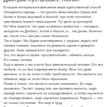
В нашем материальнозависимом мире единственный способ
объединять народы — это делать жизнь внутри страны всё
более и более красивой и богатой, при этом постоянно
чувствовать момент пресыщения. Тут дело за культурой.
Но! Мне кажется, что один из важных моментов — наладить
экскурсии на Донбасс, потом в Херсон, и... так далее. Конечно
же, после того, как уже станет безопасно.
Так и будет. Мы будем разговаривать с людьми, видеть всё
своими глазами, научимся не доверять одним и доверять
другим. Ложь прекратится, всё наладится.
Тех, кто верил в сказки «русскиеплохие», обижать нельзя.
И я скажу, почему.
Ещё в армии у нас в роте был замечательный человек. Его все
любили, но он был недоверчив ко всему. Всех это даже
умиляло, а он не хотел к себе такой милости. Эта милость его
обижала, ведь он хотел быть серьезным.
Позже я понял, что милость нельзя показывать. Ее надо
проявлять. Так вот, перед тем, как проявить милость, надо,
прежде всего, научиться не злорадствовать, а чтобы научиться
не злорадствовать, надо научиться радоваться. Радость — это
не только состояние. Это ещё и труд.