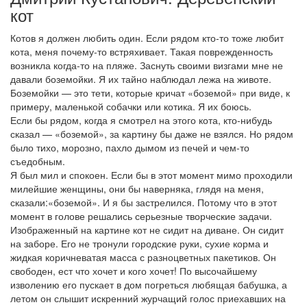
кот
Котов я должен любить один. Если рядом кто-то тоже любит
кота, меня почему-то встряхивает. Такая поврежденность
возникла когда-то на пляже. Заснуть своими визгами мне не
давали боземойки. Я их тайно наблюдал лежа на животе.
Боземойки — это тети, которые кричат «боземой» при виде, к
примеру, маленькой собачки или котика. Я их боюсь.
Если бы рядом, когда я смотрел на этого кота, кто-нибудь
сказал — «боземой», за картину бы даже не взялся. Но рядом
было тихо, морозно, пахло дымом из печей и чем-то
съедобным.
Я был мил и спокоен. Если бы в этот момент мимо проходили
милейшие женщины, они бы наверняка, глядя на меня,
сказали:«боземой». И я бы застрелился. Потому что в этот
момент в голове решались серьезные творческие задачи.
Изображенный на картине кот не сидит на диване. Он сидит
на заборе. Его не тронули городские руки, сухие корма и
жидкая коричневатая масса с разноцветных пакетиков. Он
свободен, ест что хочет и кого хочет! По высочайшему
изволению его пускает в дом погреться любящая бабушка, а
летом он слышит искренний журчащий голос приехавших на