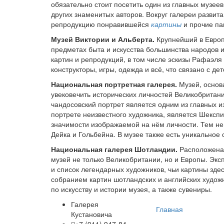
обязательно стоит посетить один из главных музее
других знаменитых авторов. Вокруг галереи развит
репродукцию понравившейся
картины
и прочие па
Музей Виктории и Альберта.
Крупнейший в Европе
предметах быта и искусства большинства народов 
картин и репродукций, в том числе эскизы Рафаэля
конструкторы, игры, одежда и всё, что связано с де
Национальная портретная галерея.
Музей, основа
увековечить исторических личностей Великобритан
чандосовский портрет является одним из главных и
портрете неизвестного художника, является Шексп
значимости изображаемой на нём личности. Тем не
Дейка и Гольбейна. В музее также есть уникально
Национальная галерея Шотландии.
Расположена 
музей не только Великобритании, но и Европы. Экс
и список легендарных художников, чьи картины зде
собранием картин шотландских и английских художн
по искусству и истории музея, а также сувениры.
Галерея
Главная
Кустановича