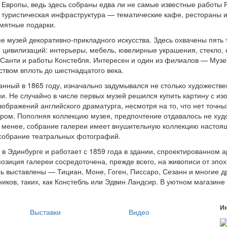
в Европы, ведь здесь собраны едва ли не самые известные работы 
а туристическая инфраструктура — тематические кафе, рестораны 
мятные подарки.
 музей декоративно-прикладного искусства. Здесь охвачены пять 
и цивилизаций: интерьеры, мебель, ювелирные украшения, стекло,
 Санти и работы Констебля. Интересен и один из филиалов — Музе
тством вплоть до шестнадцатого века.
нный в 1865 году, изначально задумывался не столько художестве
ии. Не случайно в числе первых музей решился купить картину с 
зображений английского драматурга, несмотря на то, что нет точн
иром. Пополняя коллекцию музея, предпочтение отдавалось не худ
 менее, собрание галереи имеет внушительную коллекцию настоящ
е собрание театральных фотографий.
в Эдинбурге и работает с 1859 года в здании, спроектированно
позиция галереи сосредоточена, прежде всего, на живописи от эп
сь выставлены — Тициан, Моне, Гоген, Писсаро, Сезанн и многие 
иков, таких, как Констебль или Эдвин Ландсир. В уютном магазин
И
Выставки
Видео