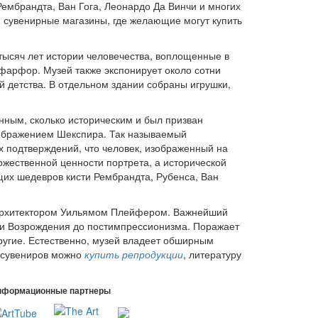
Рембрандта, Ван Гога, Леонардо Да Винчи и многих
и сувенирные магазины, где желающие могут купить
тысяч лет истории человечества, воплощенные в
 фарфор. Музей также экспонирует около сотни
й детства. В отдельном здании собраны игрушки,
нным, сколько историческим и был призван
изображением Шекспира. Так называемый
ых подтверждений, что человек, изображенный на
ожественной ценности портрета, а исторической
их шедевров кисти Рембрандта, Рубенса, Ван
м архитектором Уильямом Плейфером. Важнейший
охи Возрождения до постимпрессионизма. Поражает
другие. Естественно, музей владеет обширным
е сувениров можно
купить репродукции
, литературу
нформационные партнеры