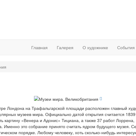
Главная
Галерея
О художнике
События
ния
ре Лондона на Трафальгарской площади расположен главный худ
лярных музеев мира. Официально датой открытия считается 1839 го
ь картину «Венера и Адонис» Тициана, а также 37 работ Лоррена, 
. Именно это собрание принято считать ядром будущего музея. Се
гическом порядке. Любому человеку, хоть сколько-нибудь интерес