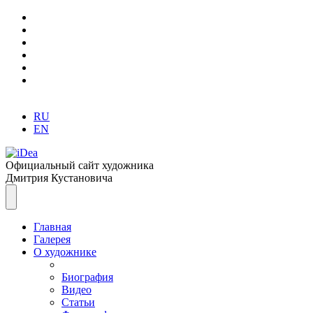
RU
EN
Официальный сайт художника
Дмитрия Кустановича
Главная
Галерея
О художнике
Биография
Видео
Статьи