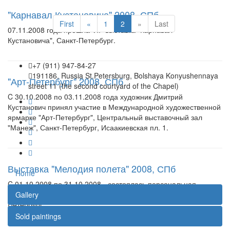
"Карнавал Кустановича" 2008, СПб
First
«
1
2
»
Last
07.11.2008 года прошла VIP выставка "Карнавал
Кустановича", Санкт-Петербург.
+7 (911) 947-84-27
191186, Russia St.Petersburg, Bolshaya Konyushennaya
"Арт-Петербург" 2008, СПб
street 11 (the second courtyard of the Chapel)
C 30.10.2008 по 03.11.2008 года художник Дмитрий
Кустанович принял участие в Международной художественной
ярмарке "Арт-Петербург", Центральный выставочный зал
"Манеж", Санкт-Петербург, Исаакиевская пл. 1.
Выставка "Мелодия полета" 2008, СПб
Home
C 01.10.2008 по 31.10.2008 - состоялась персональная
выставка "Мелодия полета", галерея Третьякова, Санкт-
Gallery
Петербург.
Sold paintings