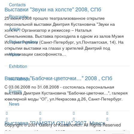
Contacts
Выставки "Звуки на холсте" 2008, СПб
Biography
25 июня 2008 прошло театрализованное открытие
персональной выставки Дмитрия Кустановича "Звуки на
Article
холсте". Организатор и режиссер – Наталья
Синельникова. Выставка проходила в одном из залов Музея
Pictures gallery
Истории Религии (Санкт-Петербург, ул.Почтамтская, 14). На
открытии выставки на глазах у зрителей Дмитрий под
импровизации саксофониста…
Video
Exhibition
Выставка "Бабочки-цветочки…" 2008 , СПб
Workshops
C 03.06.2008 по 31.08.2008 - состоялась персональная
Events
выставка Дмитрия Кустановича "Бабочки-цветочки…", галерея
ювелирной моды “О!”, ул.Некрасова д.26, Санкт-Петербург.
News
Выставка "ПАМЯТИ ОТЦА" 2007, Минск
Copyright © 2001 Gallery of Kustanovich. All Rights Reserved
С 3 апреля по 10 апреля 2007 года в галерее "ЛаСандр-арт"